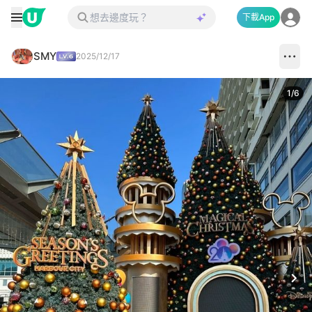
下載App
SMY
2025/12/17
1
/
6
Next