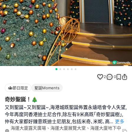
2
0
節日限定
聖誕Moments
奇妙聖誕！🎄
又到聖誕~又到聖誕~,海港城既聖誕佈置永遠唔會令人失望,
今年再度同香港迪士尼合作,除左有9米高既｢奇妙聖誕樹｣,
仲有大家都好鐘意既迪士尼朋友,包括米奇､米妮､高
...
更多
海運大廈露天廣場、海運大廈展覽大堂、海運大廈地下中