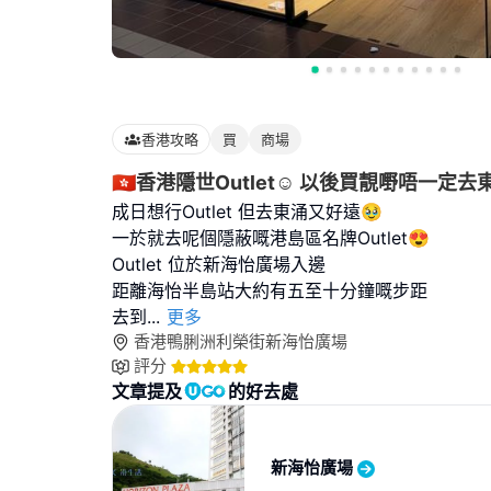
香港攻略
買
商場
🇭🇰香港隱世Outlet☺️ 以後買靚嘢唔一定去
成日想行Outlet 但去東涌又好遠🥹
一於就去呢個隱蔽嘅港島區名牌Outlet😍
Outlet 位於新海怡廣場入邊
距離海怡半島站大約有五至十分鐘嘅步距
去到
...
更多
香港鴨脷洲利榮街新海怡廣場
評分
文章提及
的好去處
新海怡廣場