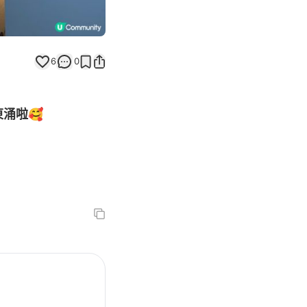
6
0
東涌啦🥰