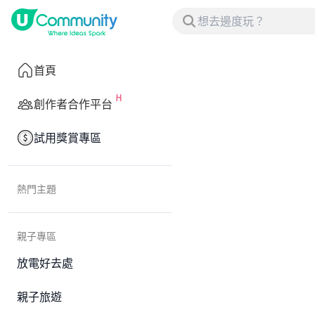
首頁
創作者合作平台
試用獎賞專區
熱門主題
親子專區
放電好去處
親子旅遊