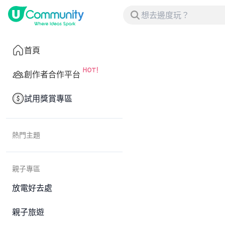
首頁
創作者合作平台
試用獎賞專區
熱門主題
親子專區
放電好去處
親子旅遊