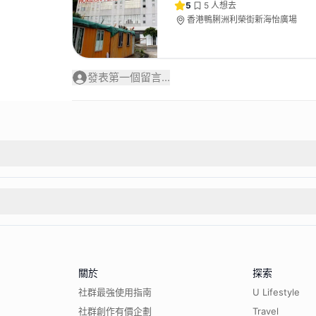
5
5
人想去
香港鴨脷洲利榮街新海怡廣場
發表第一個留言...
關於
探索
社群最強使用指南
U Lifestyle
社群創作有價企劃
Travel