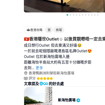
香港攻略
買
商場
🇭🇰香港隱世Outlet☺️ 以後買靚嘢唔一定去
成日想行Outlet 但去東涌又好遠🥹
一於就去呢個隱蔽嘅港島區名牌Outlet😍
Outlet 位於新海怡廣場入邊
距離海怡半島站大約有五至十分鐘嘅步距
去到
...
更多
香港鴨脷洲利榮街新海怡廣場
評分
文章提及
的好去處
新海怡廣場