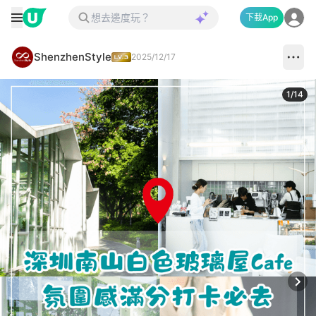
下載App
ShenzhenStyle
2025/12/17
1
/
14
Next