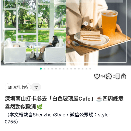
44
2
深圳攻略
食
深圳南山打卡必去「白色玻璃屋Cafe」☕️四周綠意
盎然勁似歐洲🌿
（本文轉載自ShenzhenStyle，微信公眾號：style-
0755）