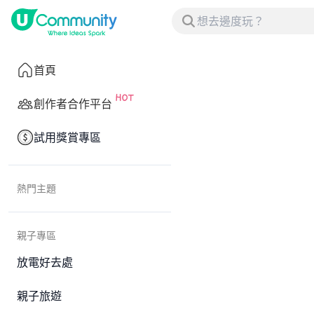
首頁
創作者合作平台
試用獎賞專區
熱門主題
親子專區
放電好去處
親子旅遊