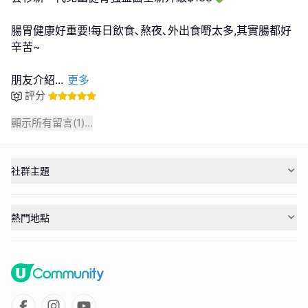
腸胃健康好重要!每日飲食､熬夜､外出食嘢太多,其實腸都好
辛苦~
朋友介紹
...
更多
評分
顯示所有留言(
1
)...
社群主題
熱門地點