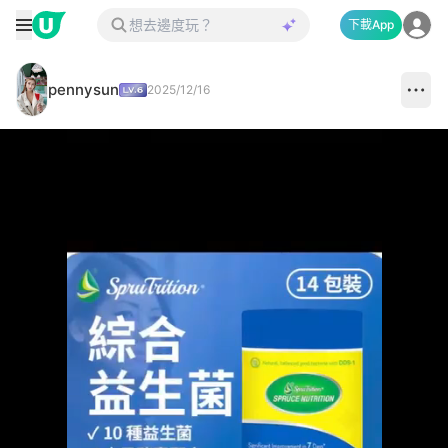
下載App
pennysun
2025/12/16