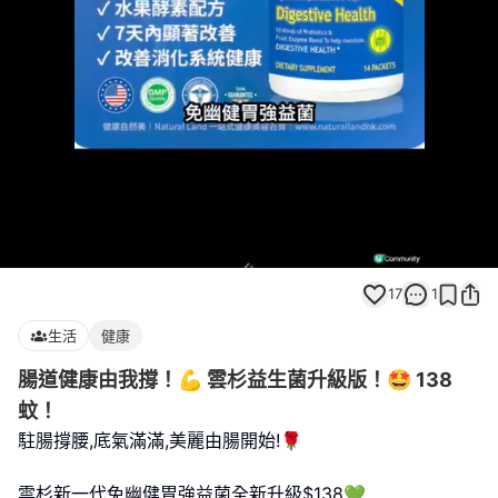
Loaded
:
Unmute
100.00%
17
1
生活
健康
腸道健康由我撐！💪 雲杉益生菌升級版！🤩 138
蚊！
駐腸撐腰,底氣滿滿,美麗由腸開始!🌹
雲杉新一代免幽健胃強益菌全新升級$138💚