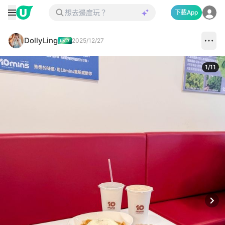
下載App
DollyLing
2025/12/27
1
/
11
Next