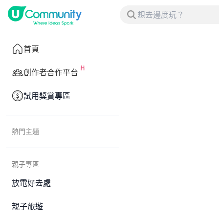
首頁
創作者合作平台
試用獎賞專區
熱門主題
親子專區
放電好去處
親子旅遊