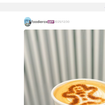
foodierox
2025/12/30