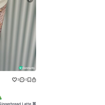
Next slide
3
0

gerbread Latte 薑