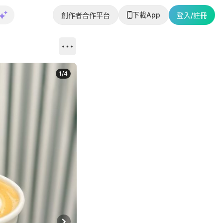
下載App
創作者合作平台
登入/註冊
1
/
4