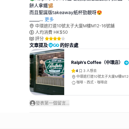
餅人拿鐵🫚
而且聖誕版takeaway紙杯勁靚呀😍
_____
...
更多
中環遮打道10號太子大廈M樓M12-16號舖
人均消費
HK$
50
評分
文章提及
的好去處
Ralph's Coffee（中環店）
4
3
人想去
中環遮打道10號太子大廈M樓M12
咖啡、西式、咖啡店
發表第一個留言...