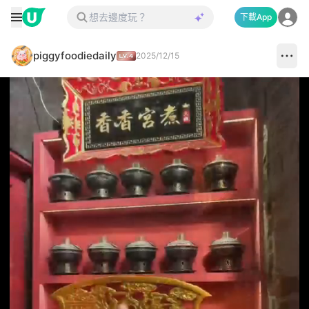
下載App
piggyfoodiedaily
2025/12/15