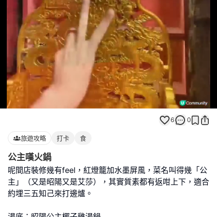
Loaded
:
Unmute
100.00%
6
0
旅遊攻略
打卡
食
公主嘆火鍋
呢間店裝修幾有feel，紅燈籠加水墨屏風，菜名叫得幾「公
主」（又是昭陽又是艾莎），其實質素都有返咁上下，適合
約埋三五知己來打邊爐。