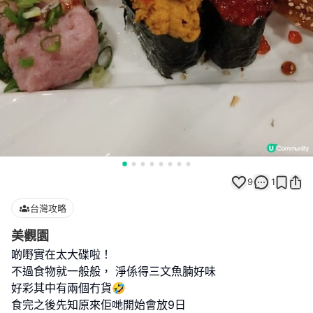
9
1
台灣攻略
美觀園
啲嘢實在太大碟啦！
不過食物就一般般， 淨係得三文魚腩好味
好彩其中有兩個冇貨🤣
食完之後先知原來佢哋開始會放9日