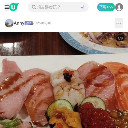
下載App
Anny
2025/02/18
1
/
8
Next