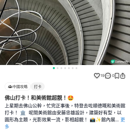
19
0
中國攻略
打卡
佛山打卡！和美術館超靚！🤩
上星期去佛山公幹，忙完正事後，特登去咗順德嘅和美術館
打卡！ 🏛 ️ 呢間美術館由安藤忠雄設計，建築好有型，以
圓形為主題，光影效果一流，影相超靚！ 📸✨館內展
...
更
多