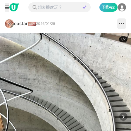
下載App
eastar
2026/01/29
1
/
7
Next