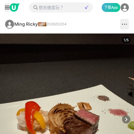
下載App
Ming Ricky
2026/02/04
1
/
5
Next