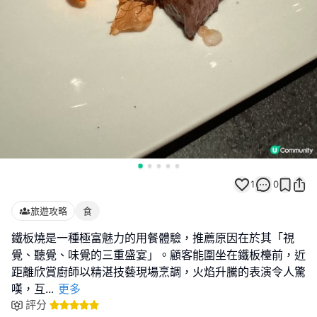
1
0
旅遊攻略
食
鐵板燒是一種極富魅力的用餐體驗，推薦原因在於其「視
覺、聽覺、味覺的三重盛宴」。顧客能圍坐在鐵板檯前，近
距離欣賞廚師以精湛技藝現場烹調，火焰升騰的表演令人驚
嘆，互
...
更多
評分