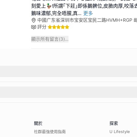
刻愛上🦆!所謂｢下莊｣即係鵝髀位,皮脆肉厚,咬落
鵝味濃郁,完全唔腥,真
...
更多
中國广东省深圳市宝安区宝民二路HVMH+RGP 邮政编
評分
顯示所有留言(
3
)...
關於
探索
社群最強使用指南
U Lifestyle