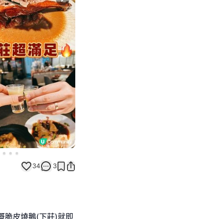
Next slide
34
3
嘅脆皮燒鵝(下莊)就即