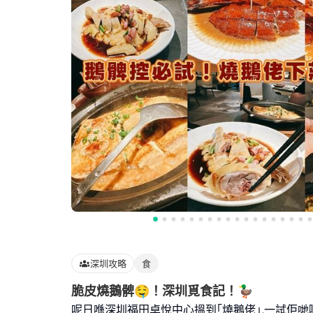
深圳攻略
食
脆皮燒鵝髀🤤！深圳覓食記！🦆
呢日喺深圳福田卓悅中心搵到｢燒鵝佬｣,一試佢哋