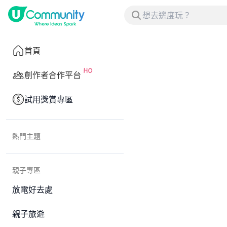
首頁
創作者合作平台
試用獎賞專區
熱門主題
親子專區
放電好去處
親子旅遊