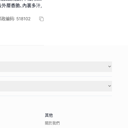
去外層香脆､內裏多汁,
码: 518102
其他
關於我們