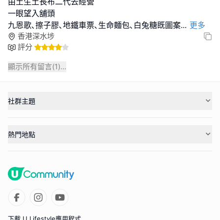
由土生土長布二代去經營
一眼望入舖頭
九恩歌､擦子膠､地鐵車票､生命麵包､白兔糖既圖案
...
更多
香港深水埗
評分
顯示所有留言(
1
)...
社群主題
熱門地點
下載 U Lifestyle應用程式