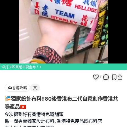
Loaded
:
Unmute
100.00%
打卡即賞超市現金券！
11
1
香港攻略
買
🎏獨家設計布料‼️80後香港布二代自家創作香港共
鳴產品🇭🇰
今次搵到好有香港特色嘅舖頭
係一間專賣獨家設計布料､香港特色產品既布料店