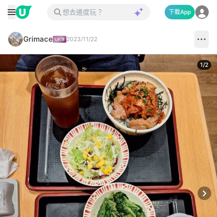
下載App
Grimace
2023/11/22
1
/
2
Next