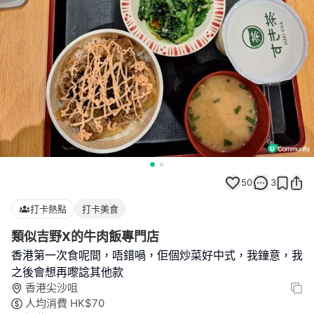
50
3
打卡熱點
打卡美食
類似吉野X的牛肉飯專門店
香港第一次食呢間，唔錯喎，佢個炒菜好中式，我鐘意，我
之後會想再嚟諗其他款
香港尖沙咀
人均消費
HK$
70