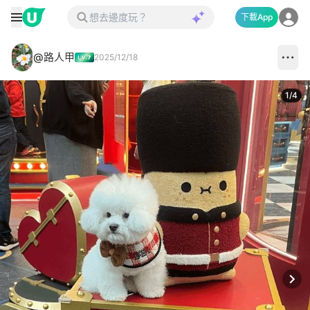
下載App
@路人甲
2025/12/18
1
/
4
Next