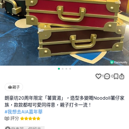
1
0
親子
朗豪坊20周年限定「薯寶湯」，造型多變嘅Noodoll薯仔家
#我想去AIA嘉年華
評分