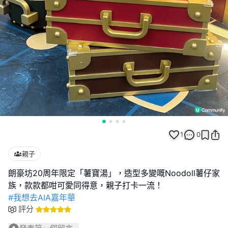
1
0
親子
朗豪坊20周年限定「薯寶湯」，造型多變嘅Noodoll薯仔家
#我想去AIA嘉年華
評分