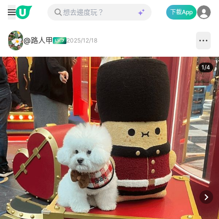
下載App
@路人甲
2025/12/18
1
/
4
Next