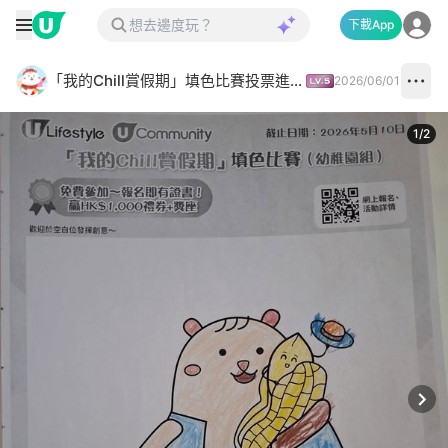
下載App
「我的Chill賞假期」填色比賽投票進行中✅
2026/06/01
1
/
2
Next