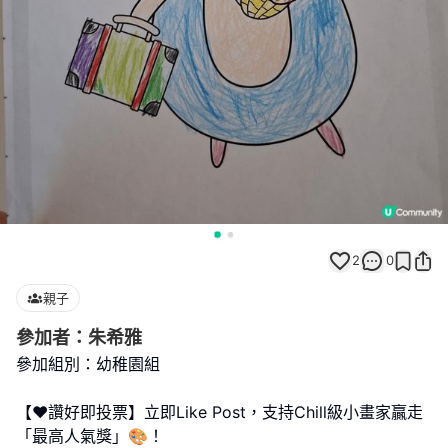
2
0
親子
參加者：朱希雅
參加組別：幼稚園組
【❤️讚好即投票】立即Like Post，支持Chill級小畫家贏走
「最高人氣獎」🎨！