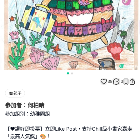
38
3
親子
參加者：何柏晴
參加組別：幼稚園組
【❤️讚好即投票】立即Like Post，支持Chill級小畫家贏走
「最高人氣獎」🎨！