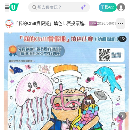
下載App
「我的Chill賞假期」填色比賽投票進行中✅
2026/06/01
1
/
2
Next