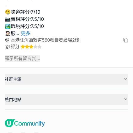
-
🤤味道評分:7/10
📷賣相評分:7.5/10
🏞環境評分:7.5/10
🤵🏻服
...
更多
香港旺角彌敦道560號譽發廣場2樓
評分
顯示所有留言(
1
)...
社群主題
熱門地點