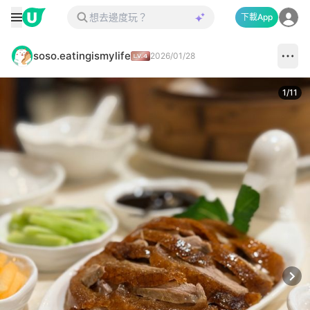
下載App
soso.eatingismylife
2026/01/28
1
/
11
Next