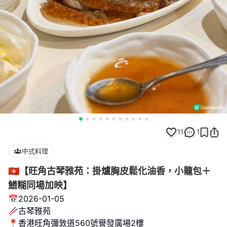
11
1
中式料理
🇭🇰【旺角古琴雅苑：掛爐胸皮鬆化油香，小籠包＋
鱔糊同場加映】
📅2026-01-05
🥢古琴雅苑
📍香港旺角彌敦道560號譽發廣場2樓