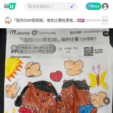
下載App
「我的Chill賞假期」填色比賽投票進行中✅
2026/06/01
1
/
2
Next