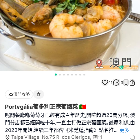
11
3
澳門攻略
食
Portvgália葡多利正宗葡國菜 🇵🇹
呢間餐廳喺葡萄牙已經有成百年歷史,開咗超過20間分店｡澳
門分店都已經開咗十年,一直主打做正宗葡國菜｡最犀利係,由
2023年開始,連續三年都俾《米芝蓮指南》點名推
...
更多
Taipa Village, No.75 R. dos Clerigos, 澳門