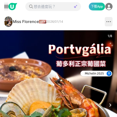
下載App
Miss Florence
2026/01/14
1
/
8
Next