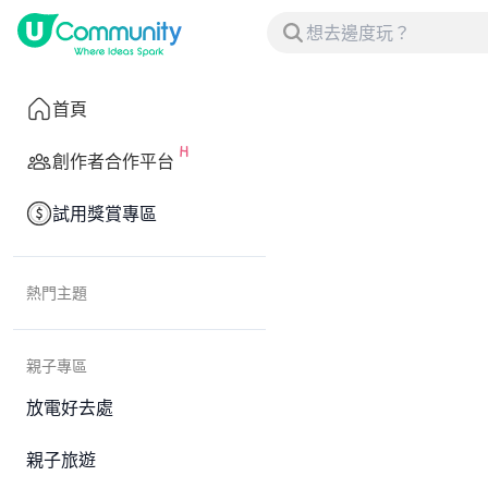
首頁
創作者合作平台
試用獎賞專區
熱門主題
親子專區
放電好去處
親子旅遊