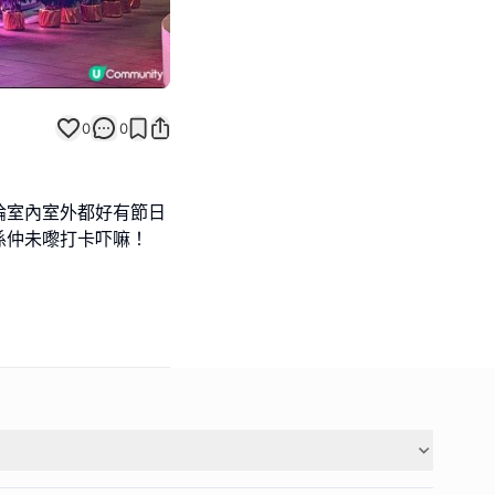
0
0
論室內室外都好有節日