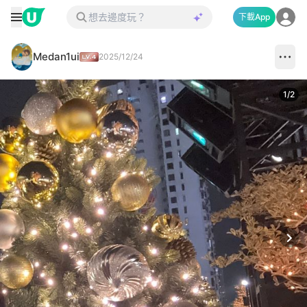
下載App
Medan1ui
2025/12/24
1
/
2
Next