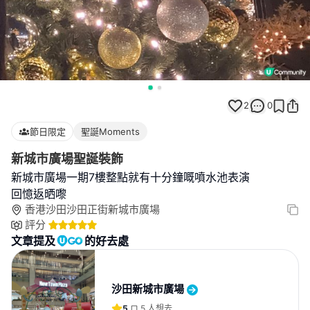
2
0
節日限定
聖誕Moments
新城市廣場聖誕裝飾
新城市廣場一期7樓整點就有十分鐘嘅噴水池表演
回憶返晒嚟
香港沙田沙田正街新城市廣場
評分
文章提及
的好去處
沙田新城市廣場
5
5
人想去