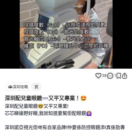
Loaded
:
Unmute
100.00%
38
1
深圳攻略
買
深圳配兒童眼鏡👓又平又專業！🤩
深圳配兒童眼鏡🤓又平又專業!
芯芯睇遠野好矇,我就知道要幫佢配眼鏡🙆🏼‍♀️
深圳諾亞視光佢哋有自家品牌!仲要係防控眼鏡添!真係勁專