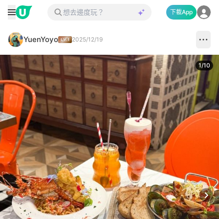
下載App
YuenYoyo
2025/12/19
1
/
10
Next