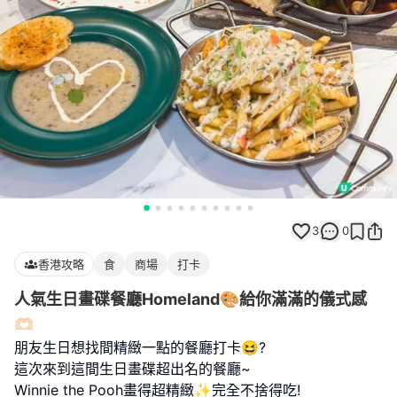
3
0
香港攻略
食
商場
打卡
人氣生日畫碟餐廳Homeland🎨給你滿滿的儀式感
🫶🏻
朋友生日想找間精緻一點的餐廳打卡😆?
這次來到這間生日畫碟超出名的餐廳~
Winnie the Pooh畫得超精緻✨完全不捨得吃!