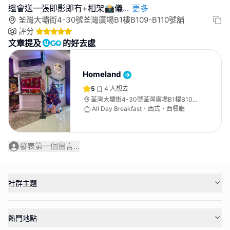
還會送一張即影即有+相架📸儀
...
更多
荃灣大壩街4-30號荃灣廣場B1樓B109-B110號舖
評分
文章提及
的好去處
Homeland
5
4
人想去
荃灣大壩街4-30號荃灣廣場B1樓B109-
B110號舖
All Day Breakfast、西式、西餐廳
發表第一個留言...
社群主題
熱門地點