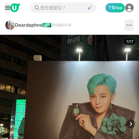
下載App
Deardaphne
2026/01/14
1
/
17
Next