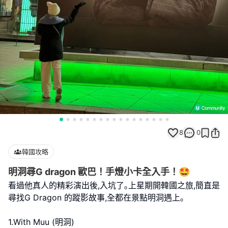
8
0
韓國攻略
明洞尋G dragon 歐巴！手燈小卡全入手！🤩
看過他真人的精彩演出後,入坑了｡上星期開韓國之旅,簡直是
尋找G Dragon 的蹤影故事,全都在景點明洞遇上｡
1.With Muu (明洞)