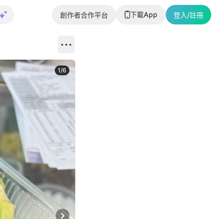
下載App
創作者合作平台
登入/註冊
1
/
6