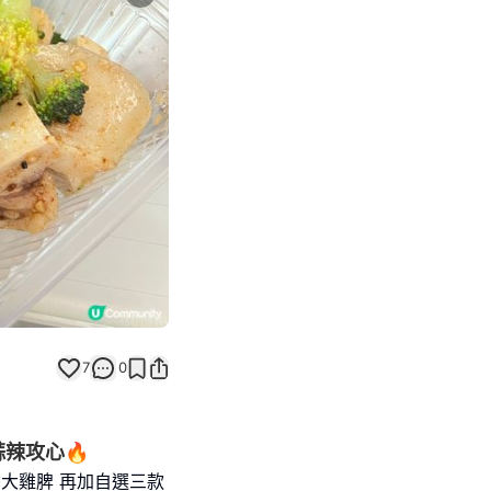
Next slide
7
0
蒜辣攻心🔥
香大雞脾 再加自選三款