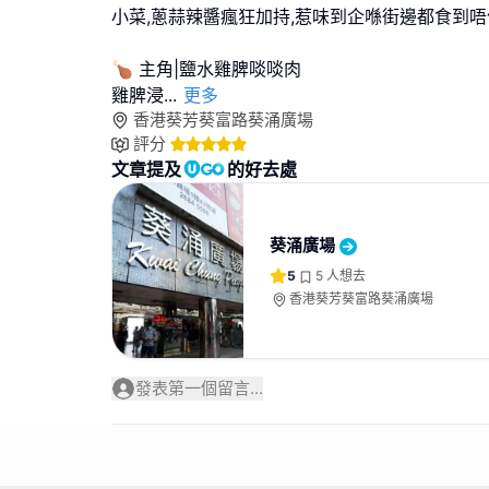
小菜,蔥蒜辣醬瘋狂加持,惹味到企喺街邊都食到唔
🍗 主角|鹽水雞脾啖啖肉
雞脾浸
...
更多
香港葵芳葵富路葵涌廣場
評分
文章提及
的好去處
葵涌廣場
5
5
人想去
香港葵芳葵富路葵涌廣場
發表第一個留言...