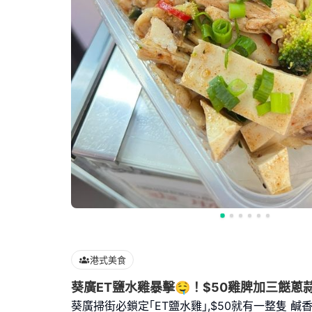
港式美食
葵廣ET鹽水雞暴擊🤤！$50雞脾加三餸蔥
葵廣掃街必鎖定｢ET鹽水雞｣,$50就有一整隻 鹹