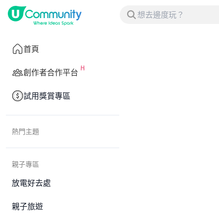
首頁
創作者合作平台
試用獎賞專區
熱門主題
親子專區
放電好去處
親子旅遊