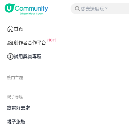
首頁
創作者合作平台
試用獎賞專區
熱門主題
親子專區
放電好去處
親子旅遊