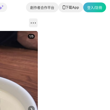
下載App
創作者合作平台
登入/註冊
1
/
5