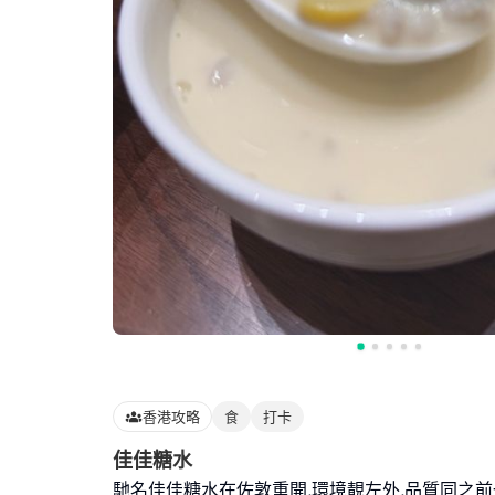
香港攻略
食
打卡
佳佳糖水
馳名佳佳糖水在佐敦重開,環境靚左外,品質同之前