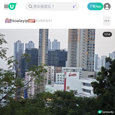
下載App
koalayip
2026/05/31
1
/
14
Next