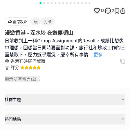
13
2
香港攻略
玩
打卡
漫遊香港 - 深水埗 夜遊嘉頓山
日前收到上一科Group Assignment的Result，成績比想像
中理想，回想當日同時要面對功課、旅行社和炒散工作的三
面楚歌下，壓力近乎爆煲，慶幸所有事情
...
更多
香港石硤尾巴域街
評分
顯示所有留言(
2
)...
社群主題
熱門地點