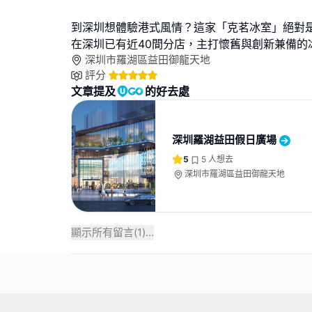
到深圳想體驗港式風情？這家「克茗冰室」絕對
在深圳已有近40間分店，主打懷舊與創新兼備的
深圳市羅湖區益田御龍天地
評分
文章提及
的好去處
深圳羅湖益田假日廣場
5
5
人想去
深圳市羅湖區益田御龍天地
顯示所有留言(
1
)...