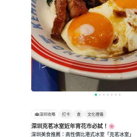
深圳攻略
打卡
食
文化禮儀
深圳克茗冰室近年宵花市必試！🌸
深圳美食推薦：高性價比港式冰室「克茗冰室」