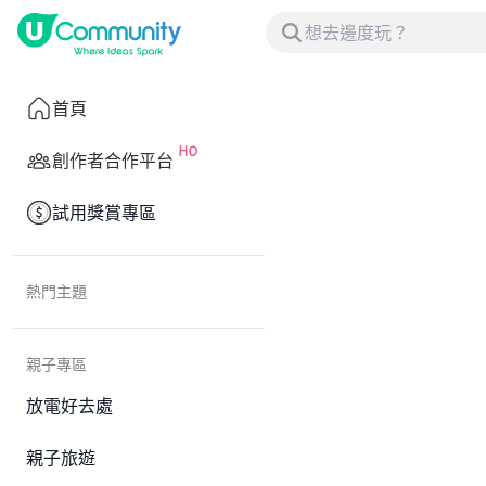
首頁
創作者合作平台
試用獎賞專區
熱門主題
親子專區
放電好去處
親子旅遊