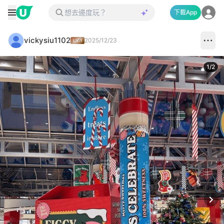
下載App
vickysiu1102
2025/12/23
1
/
2
Next