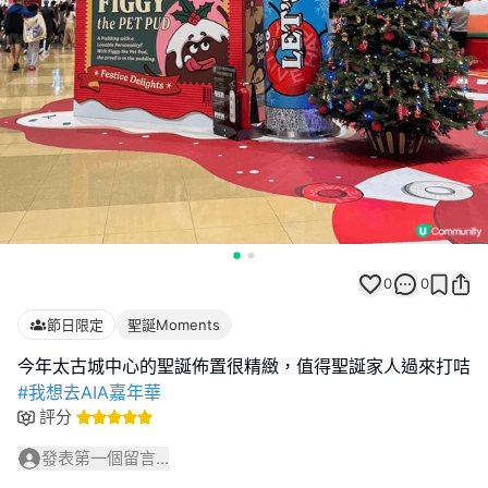
0
0
節日限定
聖誕Moments
#我想去AIA嘉年華
評分
發表第一個留言...