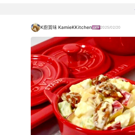
K廚賞味 KamieKKitchen
2025/02/20