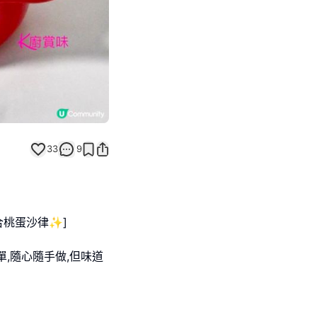
33
9
合桃蛋沙律✨]
,隨心隨手做,但味道