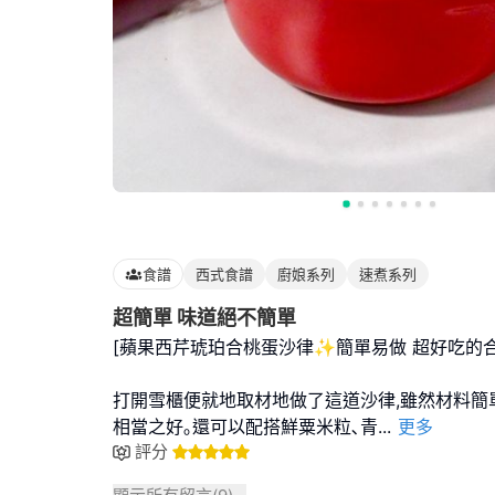
食譜
西式食譜
廚娘系列
速煮系列
超簡單 味道絕不簡單
[蘋果西芹琥珀合桃蛋沙律✨簡單易做 超好吃的
打開雪櫃便就地取材地做了這道沙律,雖然材料簡單
相當之好｡還可以配搭鮮粟米粒､青
...
更多
評分