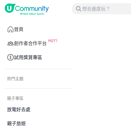
首頁
創作者合作平台
試用獎賞專區
熱門主題
親子專區
放電好去處
親子旅遊