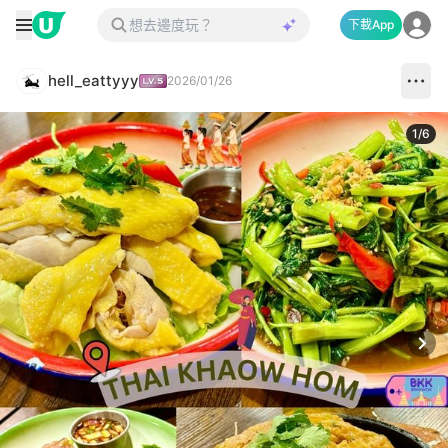
下載App
hell_eattyyy
2026/01/26
1
/
6
Next