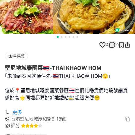
4
0
星馬菜
堅尼地城泰國菜🇹🇭-THAI KHAOW HOM
｢未飛到泰國就頂住先-🇹🇭THAI KHAOW HOM🫣｣
位於📍堅尼地城嘅泰國菜餐廳🇹🇭性價比喺貴價地段黎講真
係好高🌟同埋都算好近地鐵站🚉超級方便😌
1️
...
更多
香港堅尼地城厚和街6-18號
評分