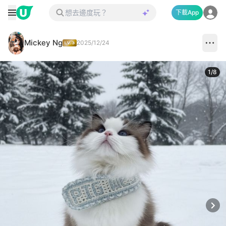
下載App
Mickey Ng
2025/12/24
1
/
8
Next