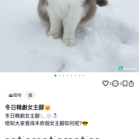
3
0
寵物
貓
冬日韓劇女主腳😽
冬日韓劇女主腳🦶🏻❄️⛄️
唔知大家覺得禾依個女主腳如何呢?😎
ꕀ ꕀ 𖠳 ᐝ ꕀ ꕀꕀ ꕀ 𖠳 ᐝ ꕀ ꕀꕀ ꕀ 𖠳 ᐝ ꕀ ꕀ