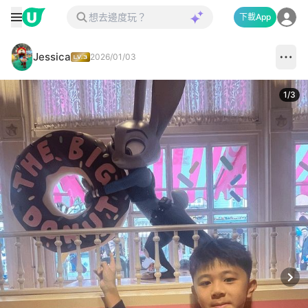
下載App
Jessica
2026/01/03
1
/
3
Next