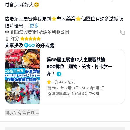
咁食,消耗好大🥺
估唔系工展會俾我見到⭐️華人藥業⭐️個攤位有勁多激抵既
限時優惠,
...
更多
銅鑼灣興發街1號維多利亞公園
評分
文章提及
的好去處
第59屆工展會12大主題區共逾
900攤位 購物、美食、打卡於一
身！
5
44
人想去
2025年12月13日 - 2026年1月5日
銅鑼灣興發街1號維多利亞公園
顯示所有留言(
1
)...