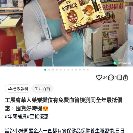
34
1
著數報料
生活百貨
工展會華人藥業攤位有免費血管檢測同全年最抵優
惠，囤貨好時機😍
#年尾補貨#至抵優惠
話說小妹同屋企人一直都有食保健品保健養生嘅習慣,日日