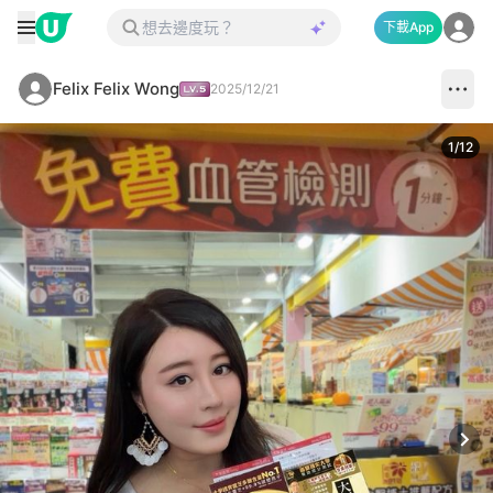
下載App
Felix Felix Wong
2025/12/21
1
/
12
Next