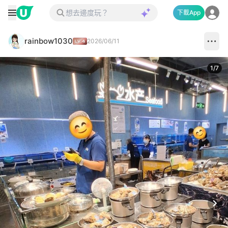
下載App
rainbow1030
2026/06/11
1
/
7
Next