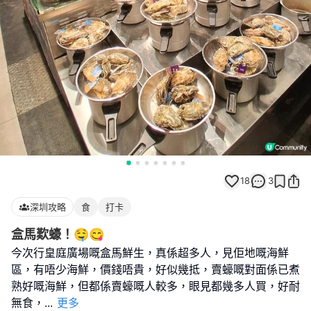
18
3
深圳攻略
食
打卡
盒馬歎蠔！🤤😋
今次行皇庭廣場嘅盒馬鮮生，真係超多人，見佢地嘅海鮮
區，有唔少海鮮，價錢唔貴，好似幾抵，賣蠔嘅對面係已煮
熟好嘅海鮮，但都係賣蠔嘅人較多，眼見都幾多人買，好耐
無食，
...
更多