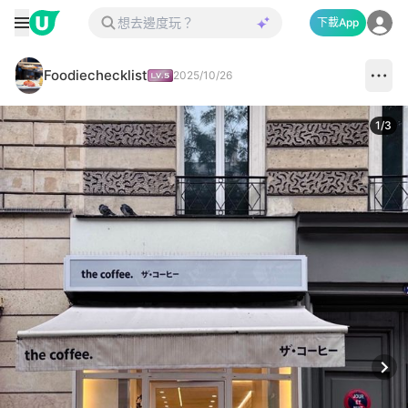
下載App
Foodiechecklist
2025/10/26
1
/
3
Next