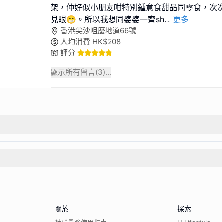
架，仲好似小朋友咁特別鍾意食甜品同零食，次
見眼😁。所以我想同婆婆一齊sh
...
更多
香港尖沙咀麼地道66號
人均消費
HK$
208
評分
顯示所有留言(
3
)...
關於
探索
社群最強使用指南
U Lifestyle