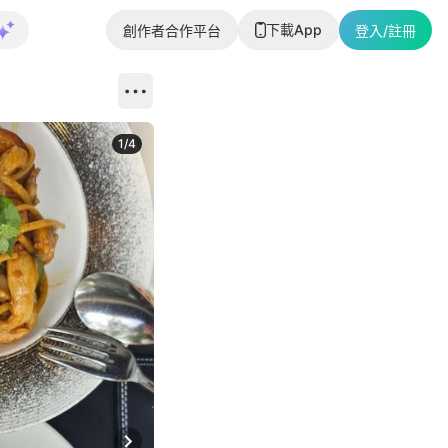
下載App
創作者合作平台
登入/註冊
1
/
4