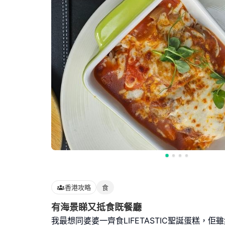
香港攻略
食
有海景睇又抵食既餐廳
我最想同婆婆一齊食LIFETASTIC聖誕蛋糕，