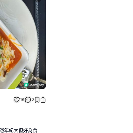
Next slide
16
3
佢雖然年紀大但好為食