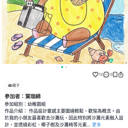
12
0
親子
參加者：葉珈綿
參加組別：幼稚園組
作品介紹： 作品設計靈感主要圍繞輕鬆、歡愉為概念。由
於我的小朋友最喜歡去沙灘玩，因此特別將沙灘元素融入設
計，並透過彩虹、椰子樹及沙灘椅等元素
...
更多