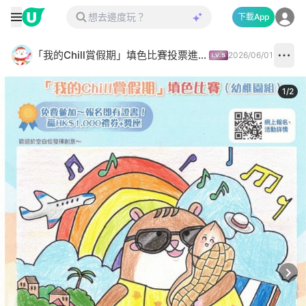
下載App
「我的Chill賞假期」填色比賽投票進行中✅
2026/06/01
1
/
2
Next