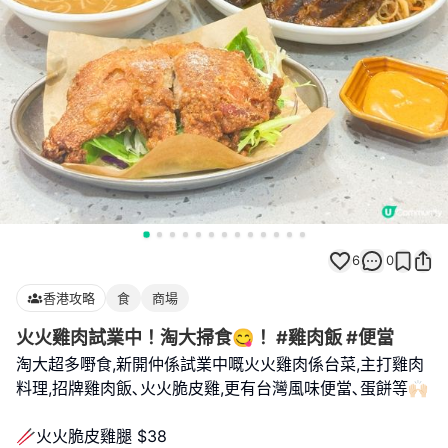
6
0
香港攻略
食
商場
火火雞肉試業中！淘大掃食😋！ #雞肉飯 #便當
淘大超多嘢食,新開仲係試業中嘅火火雞肉係台菜,主打雞肉
料理,招牌雞肉飯､火火脆皮雞,更有台灣風味便當､蛋餅等🙌🏻
🥢火火脆皮雞腿 $38