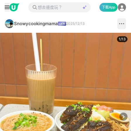
下載App
Snowycookingmama
2025/12/13
1
/
13
Next