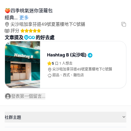
🍑四季桃氣迷你菠蘿包
經典
...
更多
尖沙咀加拿芬道49號夏蕙樓地下C號舖
評分
文章提及
的好去處
Hashtag B (尖沙咀)
5
1
人想去
尖沙咀加拿芬道49號夏蕙樓地下C號舖
甜品、西式、麵包店
發表第一個留言...
社群主題