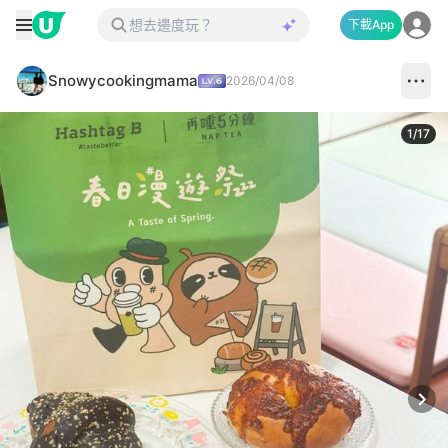
下載App
Snowycookingmama
2026/04/08
1
/
17
Next