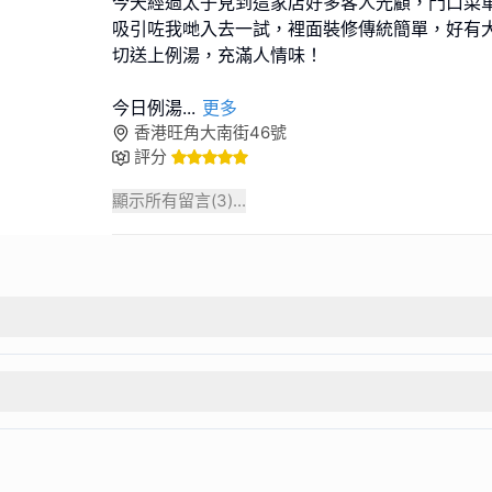
今天經過太子見到這家店好多客人光顧，門口菜
吸引咗我哋入去一試，裡面裝修傳統簡單，好有
切送上例湯，充滿人情味！
今日例湯
...
更多
香港旺角大南街46號
評分
顯示所有留言(
3
)...