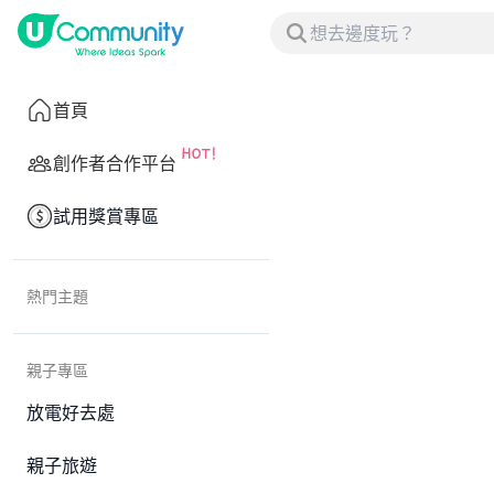
首頁
創作者合作平台
試用獎賞專區
熱門主題
親子專區
放電好去處
親子旅遊