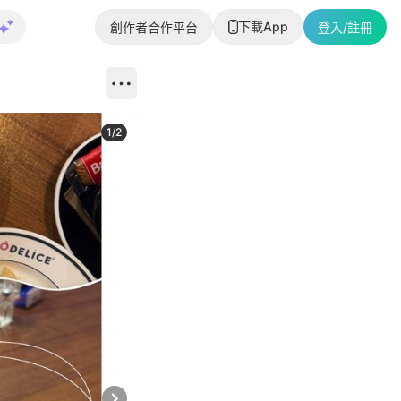
下載App
創作者合作平台
登入/註冊
1
/
2
即睇更多社