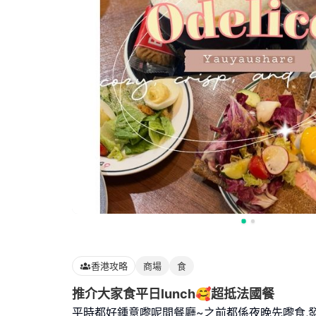
香港攻略
商場
食
推介大家食平日lunch🥰超抵法國餐
平時都好鍾意嚟呢間餐廳~之前都係夜晚先嚟食,發現