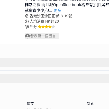
非常之抵,而且經OpenRice book枱會有折扣,
就會貴少少,但
...
更多
香港沙田沙田正街18-19號
人均消費
HK$
120
評分
發表第一個留言...
關於
探索