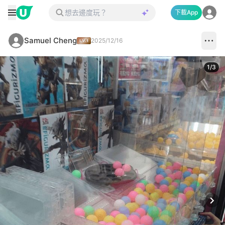
下載App
Samuel Cheng
2025/12/16
1
/
3
Next