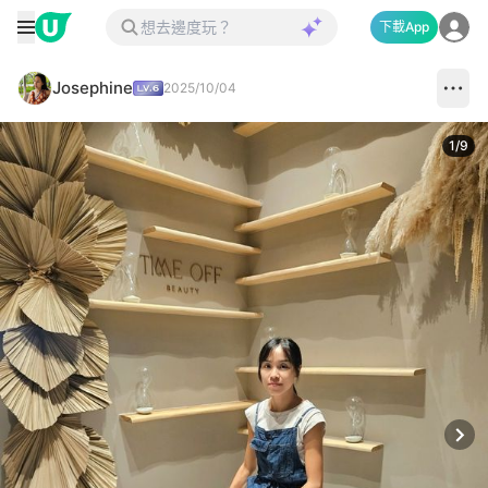
下載App
Josephine
2025/10/04
1
/
9
Next