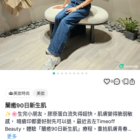
9
1
美妝時尚
美妝
蘭癒90日新生肌
✨🌸生完小朋友，膠原蛋白流失得超快，肌膚變得脆弱敏
感， 暗瘡印都要好耐先可以退，最近去左Timeoff
Beauty，體驗「蘭癒90日新生肌」療程，重拾肌膚青春
...
更多