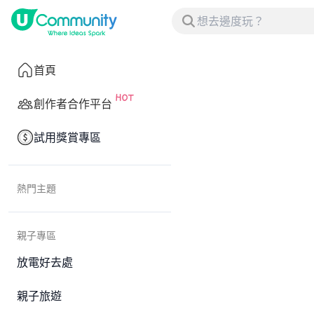
首頁
創作者合作平台
試用獎賞專區
熱門主題
親子專區
放電好去處
親子旅遊