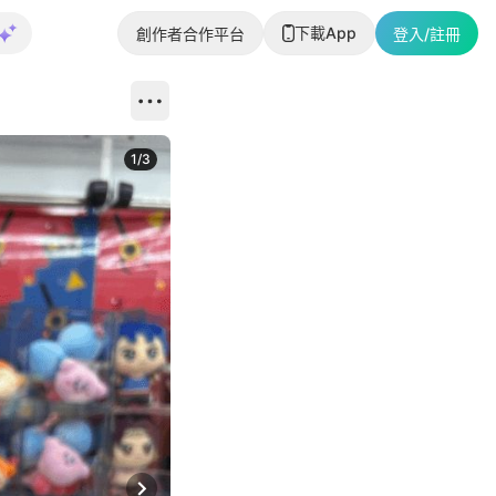
下載App
創作者合作平台
登入/註冊
1
/
3