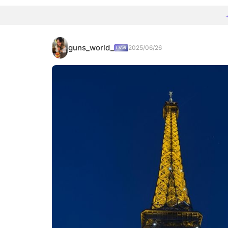
guns_world_
2025/06/26