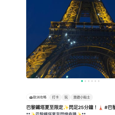
歐洲攻略
打卡
玩
旅遊小貼士
巴黎鐵塔夏至限定✨閃足25分鐘！🗼 #巴
**✨巴黎鐵塔夏至閃燈奇蹟✨**