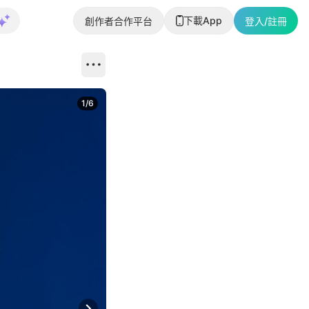
下載App
創作者合作平台
登入/註冊
1
/
6