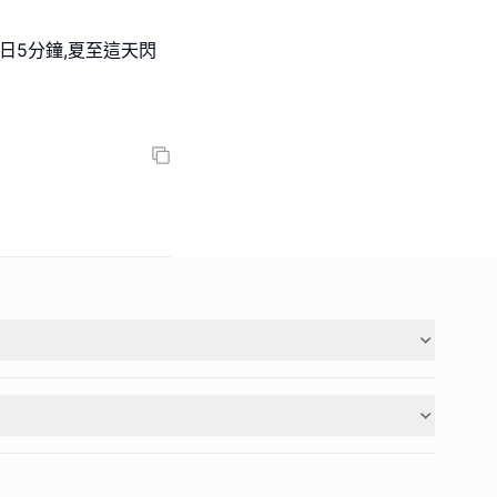
起平日5分鐘,夏至這天閃