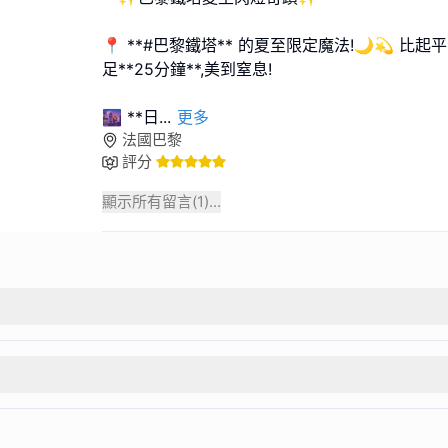
📍 **#巴黎鐵塔** 的夏至限定魔法!🌙💫 比
足**25分鐘**,美到窒息!
🌆 **日
...
更多
法國巴黎
評分
顯示所有留言(
1
)...