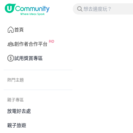
首頁
創作者合作平台
試用獎賞專區
熱門主題
親子專區
放電好去處
親子旅遊