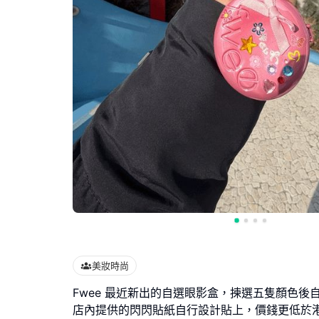
美妝時尚
Fwee 最近新出的自選眼影盒，揀選五隻顏色後
店內提供的閃閃貼紙自行設計貼上，價錢更低於港