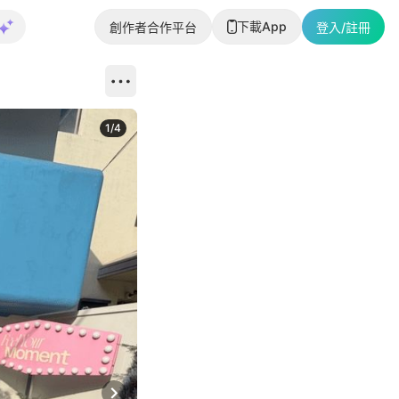
下載App
創作者合作平台
登入/註冊
1
/
4