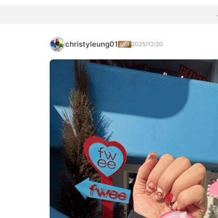
christyleung01
2025/12/20