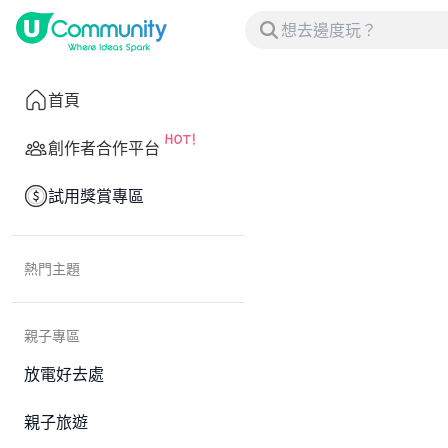
首頁
創作者合作平台
試用獎賞專區
熱門主題
親子專區
放電好去處
親子旅遊